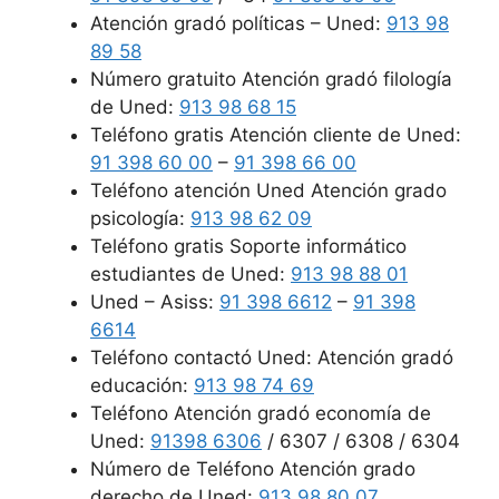
Atención gradó políticas – Uned:
913 98
89 58
Número gratuito Atención gradó filología
de Uned:
913 98 68 15
Teléfono gratis Atención cliente de Uned:
91 398 60 00
–
91 398 66 00
Teléfono atención Uned Atención grado
psicología:
913 98 62 09
Teléfono gratis Soporte informático
estudiantes de Uned:
913 98 88 01
Uned – Asiss:
91 398 6612
–
91 398
6614
Teléfono contactó Uned: Atención gradó
educación:
913 98 74 69
Teléfono Atención gradó economía de
Uned:
91398 6306
/ 6307 / 6308 / 6304
Número de Teléfono Atención grado
derecho de Uned:
913 98 80 07