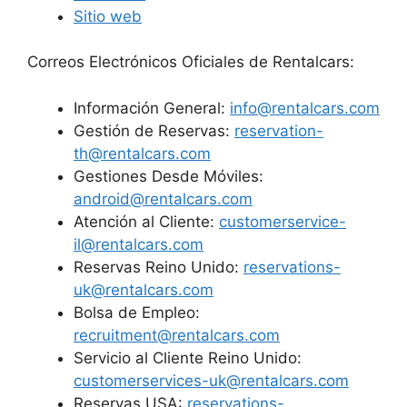
Sitio web
Correos Electrónicos Oficiales de Rentalcars:
Información General:
info@rentalcars.com
Gestión de Reservas:
reservation-
th@rentalcars.com
Gestiones Desde Móviles:
android@rentalcars.com
Atención al Cliente:
customerservice-
il@rentalcars.com
Reservas Reino Unido:
reservations-
uk@rentalcars.com
Bolsa de Empleo:
recruitment@rentalcars.com
Servicio al Cliente Reino Unido:
customerservices-uk@rentalcars.com
Reservas USA:
reservations-