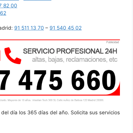
7 82 00
962
adrid:
91 511 13 70
–
91 540 45 02
del día los 365 días del año. Solicita sus servicios