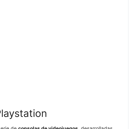
laystation
serie de
consolas de videojuegos
, desarrolladas