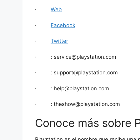
·
Web
·
Facebook
·
Twitter
· :
service@playstation.com
· :
support@playstation.com
· :
help@playstation.com
· :
theshow@playstation.com
Conoce más sobre P
Playstation es el nombre que recibe una 