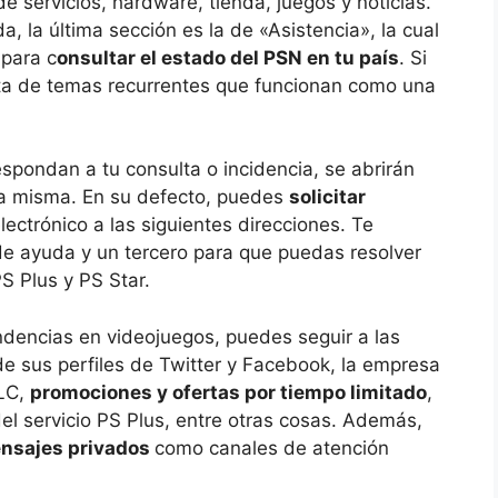
e servicios, hardware, tienda, juegos y noticias.
, la última sección es la de «Asistencia», la cual
 para c
onsultar el estado del PSN en tu país
. Si
ista de temas recurrentes que funcionan como una
espondan a tu consulta o incidencia, se abrirán
la misma. En su defecto, puedes
solicitar
ectrónico a las siguientes direcciones. Te
 de ayuda y un tercero para que puedas resolver
PS Plus y PS Star.
endencias en videojuegos, puedes seguir a las
de sus perfiles de Twitter y Facebook, la empresa
LC,
promociones y ofertas por tiempo limitado
,
del servicio PS Plus, entre otras cosas. Además,
mensajes privados
como canales de atención