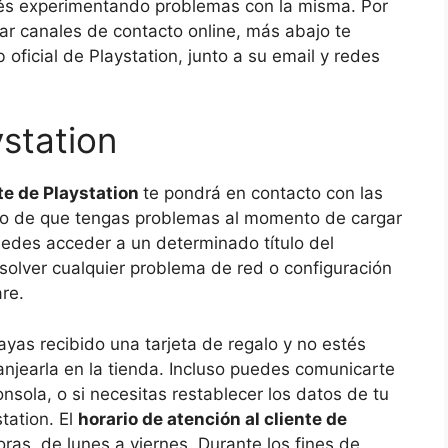
tés experimentando problemas con la misma. Por
zar canales de contacto online, más abajo te
oficial de Playstation, junto a su email y redes
ystation
te de Playstation
te pondrá en contacto con las
so de que tengas problemas al momento de cargar
edes acceder a un determinado título del
solver cualquier problema de red o configuración
re.
as recibido una tarjeta de regalo y no estés
anjearla en la tienda. Incluso puedes comunicarte
onsola, o si necesitas restablecer los datos de tu
tation. El
horario de atención al cliente de
as, de lunes a viernes. Durante los fines de