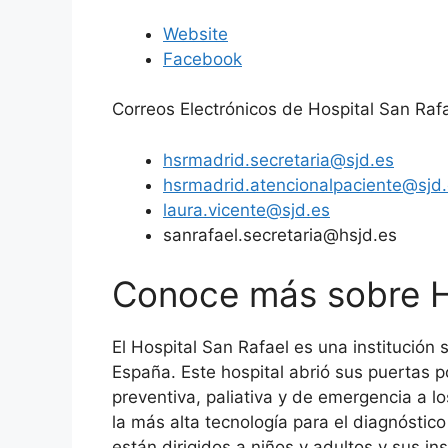
Website
Facebook
Correos Electrónicos de Hospital San Rafa
hsrmadrid.secretaria@sjd.es
hsrmadrid.atencionalpaciente@sjd
laura.vicente@sjd.es
sanrafael.secretaria@hsjd.es
Conoce más sobre H
El Hospital San Rafael es una institució
España. Este hospital abrió sus puertas p
preventiva, paliativa y de emergencia a l
la más alta tecnología para el diagnóstic
están dirigidos a niños y adultos y sus in