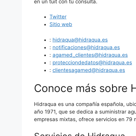
en un tuit con tu consulta.
Twitter
Sitio web
:
hidraqua@hidraqua.es
:
notificaciones@hidraqua.es
:
agamed_clientes@hidraqua.es
:
protecciondedatos@hidraqua.es
:
clientesagamed@hidraqua.es
Conoce más sobre 
Hidraqua es una compañía española, ubi
año 1971, que se dedica a suministrar agu
empresas mixtas, ofrece servicios en 79 m