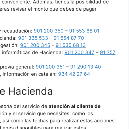
 conveniente. Además, tienes la posibilidad de
ieras revisar el monto que debes de pagar
y recaudación:
901 200 350
–
91 553 68 01
acienda:
901 335 533
–
91 554 87 70
 gestión:
901 200 345
–
91 535 68 13
s informáticas de Hacienda:
901 200 347
–
91 757
 previa general:
901 200 351
–
91 290 13 40
, Información en catalán:
934 42 27 64
de Hacienda
soría del servicio de
atención al cliente de
ción y el servicio que necesites, como los
 así como las fechas para realizar estas acciones.
ienes disponibles para realizar estos