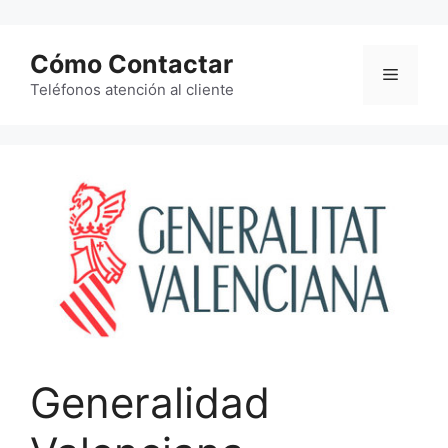
Saltar
al
Cómo Contactar
contenido
Menú
Teléfonos atención al cliente
Generalidad