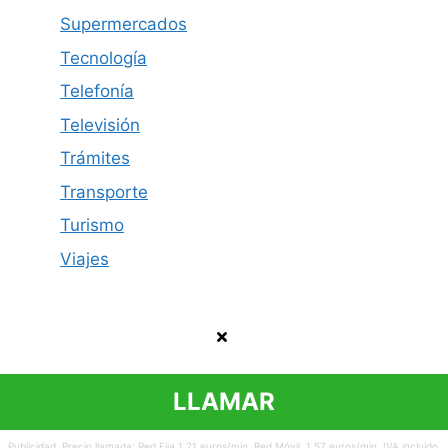
Supermercados
Tecnología
Telefonía
Televisión
Trámites
Transporte
Turismo
Viajes
Política de privacidad
Contacto
Aviso legal
LLAMAR
© 2026 Cómo Contactar
Publicidad. Precio llamada: Red Fija 1,21 euros/min. Red Móvil. 1,57 euros/min. IVA incluido.