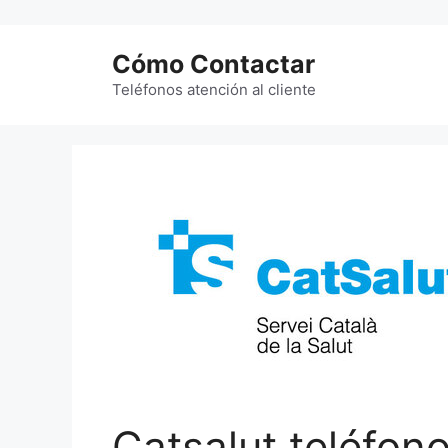
Saltar
al
Cómo Contactar
contenido
Teléfonos atención al cliente
Catsalut teléfon