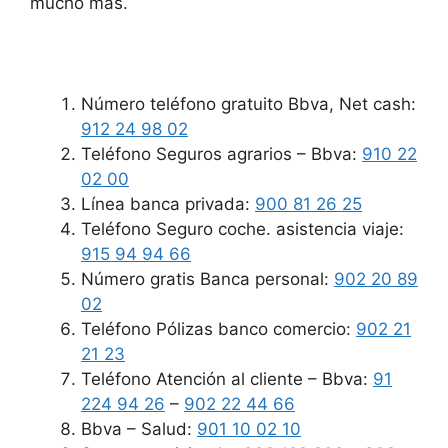
mucho más.
Número teléfono gratuito Bbva, Net cash:
912 24 98 02
Teléfono Seguros agrarios – Bbva:
910 22
02 00
Línea banca privada:
900 81 26 25
Teléfono Seguro coche. asistencia viaje:
915 94 94 66
Número gratis Banca personal:
902 20 89
02
Teléfono Pólizas banco comercio:
902 21
21 23
Teléfono Atención al cliente – Bbva:
91
224 94 26
–
902 22 44 66
Bbva – Salud:
901 10 02 10